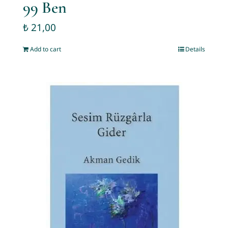
99 Ben
₺
21,00
Add to cart
Details