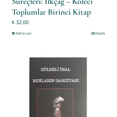
Süreçleri: İlkçağ – Köleci
Toplumlar Birinci Kitap
₺
32,00
Add to cart
Details