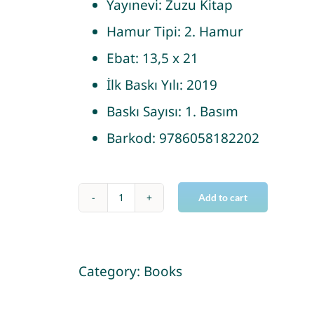
Yayınevi:
Zuzu Kitap
Hamur Tipi:
2. Hamur
Ebat:
13,5 x 21
İlk Baskı Yılı:
2019
Baskı Sayısı:
1. Basım
Barkod:
9786058182202
Add to cart
Küçük
Oda
İzleri
Category:
Books
quantity