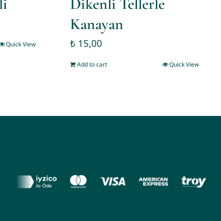
li
Dikenli Tellerle
Kanayan
₺
15,00
Quick View
Add to cart
Quick View