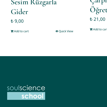
Sesim Rüzgarla
Öğret
Gider
₺
21,00
₺
9,00
Add to car
Add to cart
Quick View