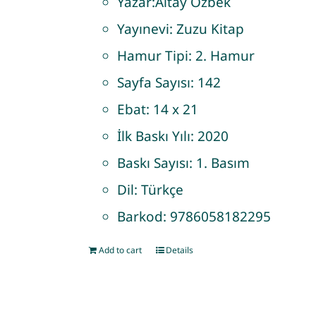
Yazar:
Altay Özbek
Yayınevi:
Zuzu Kitap
Hamur Tipi:
2. Hamur
Sayfa Sayısı:
142
Ebat:
14 x 21
İlk Baskı Yılı:
2020
Baskı Sayısı:
1. Basım
Dil:
Türkçe
Barkod:
9786058182295
Add to cart
Details