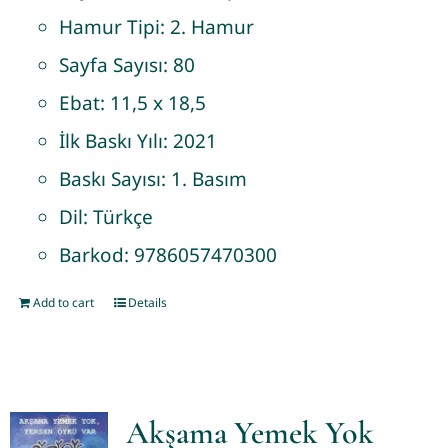
Hamur Tipi:
2. Hamur
Sayfa Sayısı:
80
Ebat:
11,5 x 18,5
İlk Baskı Yılı:
2021
Baskı Sayısı:
1. Basım
Dil:
Türkçe
Barkod:
9786057470300
Add to cart
Details
Akşama Yemek Yok