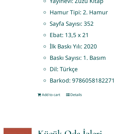
Yayınevi:
Zuzu Kitap
Hamur Tipi:
2. Hamur
Sayfa Sayısı:
352
Ebat:
13,5 x 21
İlk Baskı Yılı:
2020
Baskı Sayısı:
1. Basım
Dil:
Türkçe
Barkod:
9786058182271
Add to cart
Details
Küçük Oda İzleri