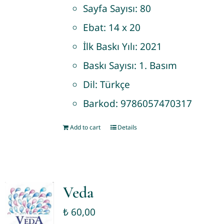
Sayfa Sayısı:
80
Ebat:
14 x 20
İlk Baskı Yılı:
2021
Baskı Sayısı:
1. Basım
Dil:
Türkçe
Barkod:
9786057470317
Add to cart
Details
Veda
₺
60,00