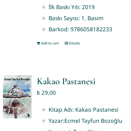
İlk Baskı Yılı:
2019
Baskı Sayısı:
1. Basım
Barkod:
9786058182233
Add to cart
Details
Kakao Pastanesi
₺
29,00
Kitap Adı:
Kakao Pastanesi
Yazar:
Ecmel Tayfun Bozoğlu