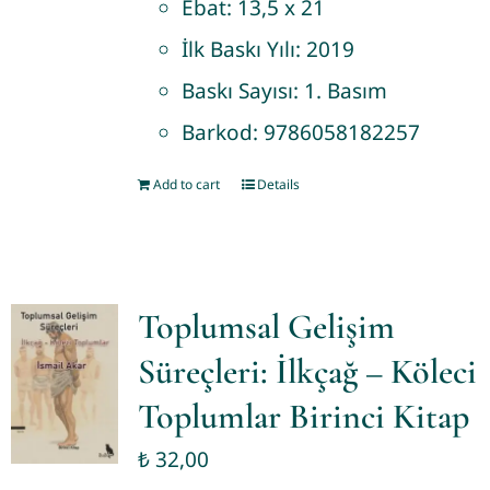
Ebat:
13,5 x 21
İlk Baskı Yılı:
2019
Baskı Sayısı:
1. Basım
Barkod:
9786058182257
Add to cart
Details
Toplumsal Gelişim
Süreçleri: İlkçağ – Köleci
Toplumlar Birinci Kitap
₺
32,00