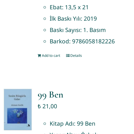
Ebat:
13,5 x 21
İlk Baskı Yılı:
2019
Baskı Sayısı:
1. Basım
Barkod:
9786058182226
Add to cart
Details
99 Ben
₺
21,00
Kitap Adı:
99 Ben