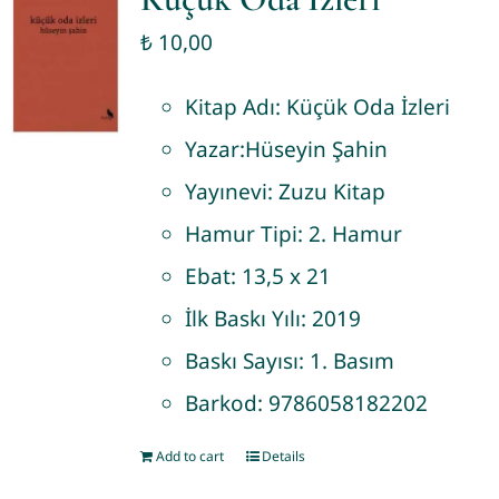
₺
10,00
Kitap Adı:
Küçük Oda İzleri
Yazar:
Hüseyin Şahin
Yayınevi:
Zuzu Kitap
Hamur Tipi:
2. Hamur
Ebat:
13,5 x 21
İlk Baskı Yılı:
2019
Baskı Sayısı:
1. Basım
Barkod:
9786058182202
Add to cart
Details