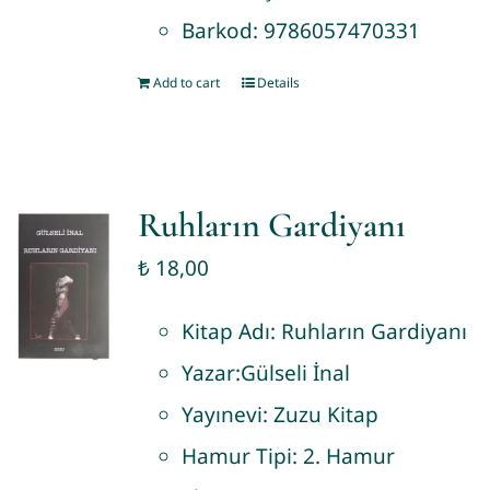
Barkod:
9786057470331
Add to cart
Details
Ruhların Gardiyanı
₺
18,00
Kitap Adı:
Ruhların Gardiyanı
Yazar:
Gülseli İnal
Yayınevi:
Zuzu Kitap
Hamur Tipi:
2. Hamur