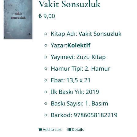
Vakit Sonsuzluk
₺
9,00
Kitap Adı:
Vakit Sonsuzluk
Yazar:
Kolektif
Yayınevi:
Zuzu Kitap
Hamur Tipi:
2. Hamur
Ebat:
13,5 x 21
İlk Baskı Yılı:
2019
Baskı Sayısı:
1. Basım
Barkod:
9786058182219
Add to cart
Details