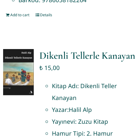
Barkod:
9786058182264
Add to cart
Details
Dikenli Tellerle Kanayan
₺
15,00
Kitap Adı:
Dikenli Teller
Kanayan
Yazar:
Halil Alp
Yayınevi:
Zuzu Kitap
Hamur Tipi:
2. Hamur